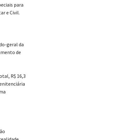
eciais para
r e Civil.
ado-geral da
cimento de
tal, R$ 16,3
enitenciária
uma
ção
realidade