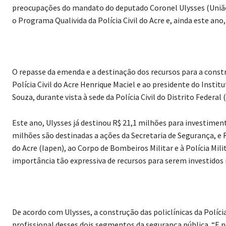
preocupações do mandato do deputado Coronel Ulysses (União–
o Programa Qualivida da Polícia Civil do Acre e, ainda este ano,
O repasse da emenda e a destinação dos recursos para a constr
Polícia Civil do Acre Henrique Maciel e ao presidente do Inst
Souza, durante vista à sede da Polícia Civil do Distrito Federal 
Este ano, Ulysses já destinou R$ 21,1 milhões para investimen
milhões são destinadas a ações da Secretaria de Segurança, e R
do Acre (Iapen), ao Corpo de Bombeiros Militar e à Polícia Mil
importância tão expressiva de recursos para serem investidos
De acordo com Ulysses, a construção das policlínicas da Políci
profissional desses dois segmentos da segurança pública. “E 