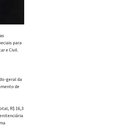
das
eciais para
r e Civil.
ado-geral da
cimento de
tal, R$ 16,3
enitenciária
uma