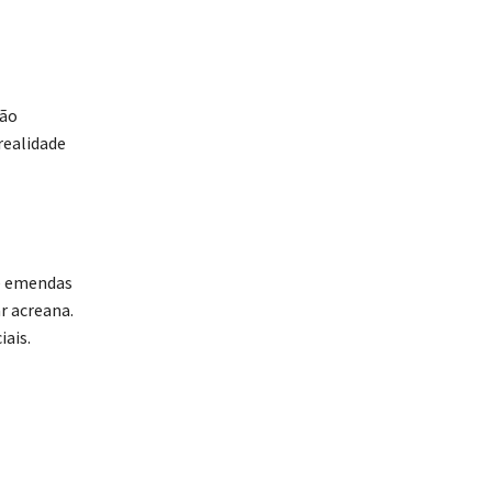
ção
realidade
de emendas
r acreana.
iais.