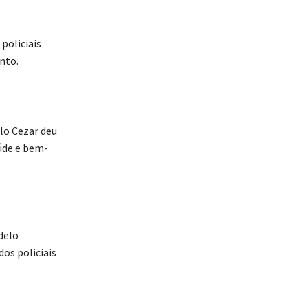
policiais
nto.
lo Cezar deu
aúde e bem-
delo
dos policiais