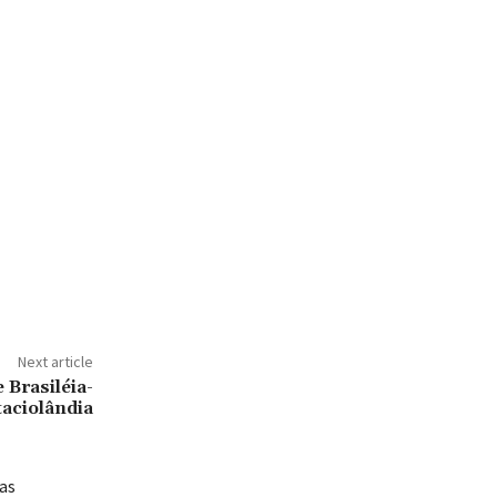
Next article
 Brasiléia-
taciolândia
das