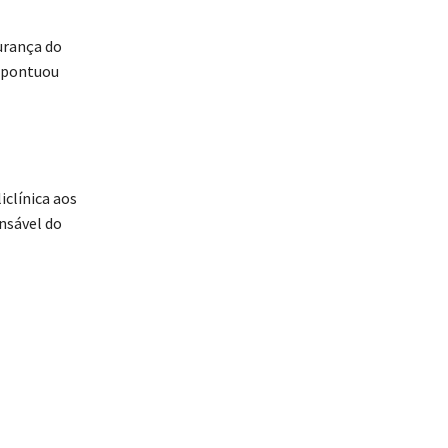
urança do
, pontuou
clínica aos
ansável do