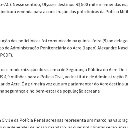
AC). Nesse sentido, Ulysses destinou R$ 500 mil em emendas esp
 indicará emenda para a construção das policlínicas da Polícia Milita
ução das policlínicas foi comunicado na quinta-feira (9) ao deleg
ituto de Administração Penitenciária do Acre (Iapen) Alexandre Nas
(PCDF).
tos e modernização do sistema de Segurança Pública do Acre. Do to
$ 4,9 milhões para a Polícia Civil, ao Instituto de Administração P
itar do Acre. É a primeira vez que um parlamentar do Acre destina 
 na segurança e no bem-estar da população acreana.
a Civil e da Polícia Penal acreanas representa um marco na valora
no que depender de nosso mandato, as duas policlínicas serão uma 